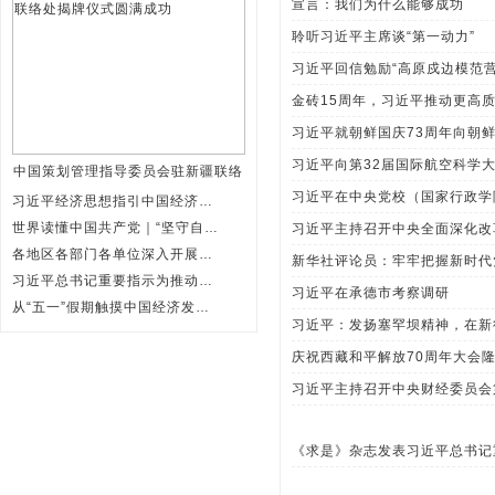
宣言：我们为什么能够成功
聆听习近平主席谈“第一动力”
习近平回信勉励“高原戍边模范营
金砖15周年，习近平推动更高
习近平就朝鲜国庆73周年向朝
习近平向第32届国际航空科学
中国策划管理指导委员会驻新疆联络
习近平在中央党校（国家行政学
习近平经济思想指引中国经济高质量
世界读懂中国共产党｜“坚守自己的文
习近平主持召开中央全面深化改
各地区各部门各单位深入开展学习教
新华社评论员：牢牢把握新时代
习近平总书记重要指示为推动哲学社
习近平在承德市考察调研
从“五一”假期触摸中国经济发展脉
习近平：发扬塞罕坝精神，在新
庆祝西藏和平解放70周年大会
习近平主持召开中央财经委员会
《求是》杂志发表习近平总书记